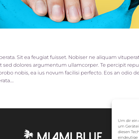
rata. Sit ea feugiat fuisset. Nobiser ne aliquam vituperata.
 Ut sed dolores argumentum ullamcorper. Te percipit repud
bo nobis, ea ius novum facilisi perfecto. Eos an odio det
ta....
Um dir ein 
um Gerätei
diesen Tec
eindeutige