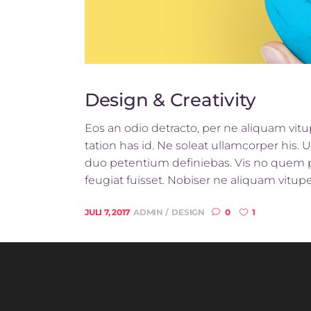
Design & Creativity
Eos an odio detracto, per ne aliquam vitupe
tation has id. Ne soleat ullamcorper his.
duo petentium definiebas. Vis no quem pro
feugiat fuisset. Nobiser ne aliquam vitupera
JULI 7, 2017
ADMIN
DESIGN
0
1