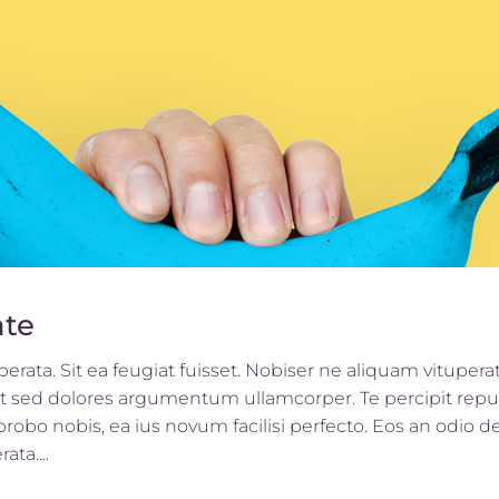
ate
rata. Sit ea feugiat fuisset. Nobiser ne aliquam vituperata.
 Ut sed dolores argumentum ullamcorper. Te percipit repud
bo nobis, ea ius novum facilisi perfecto. Eos an odio det
ta....