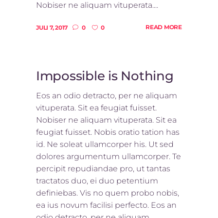
Nobiser ne aliquam vituperata....
READ MORE
JULI 7, 2017
0
0
Impossible is Nothing
Eos an odio detracto, per ne aliquam
vituperata. Sit ea feugiat fuisset.
Nobiser ne aliquam vituperata. Sit ea
feugiat fuisset. Nobis oratio tation has
id. Ne soleat ullamcorper his. Ut sed
dolores argumentum ullamcorper. Te
percipit repudiandae pro, ut tantas
tractatos duo, ei duo petentium
definiebas. Vis no quem probo nobis,
ea ius novum facilisi perfecto. Eos an
odio detracto, per ne aliquam