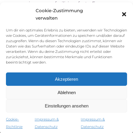
ea ius novum facilisi perfecto. Eos an
Cookie-Zustimmung
odio detracto, per ne aliquam
verwalten
vituperata. Sit ea feugiat fuisset.
Nobiser ne aliquam vituperata....
Um dir ein optimales Erlebnis zu bieten, verwenden wir Technologien
wie Cookies, um Geräteinformationen zu speichern und/oder darauf
READ MORE
JULI 7, 2017
0
0
zuzugreifen. Wenn du diesen Technologien zustimmst, können wir
Daten wie das Surfverhalten oder eindeutige IDs auf dieser Website
verarbeiten. Wenn du deine Zustimmung nicht erteilst oder
zurückziehst, können bestimmte Merkmale und Funktionen
beeinträchtigt werden.
Akzeptieren
Ablehnen
Impressum & Datenschutz
Einstellungen ansehen
Cookie-
Impressum &
Impressum &
Richtlinie
Datenschutz
Datenschutz