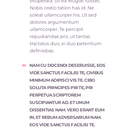
vituperata. Sit ea feugiat fuisset.
Nobis oratio tation has id. Ne
soleat ullamcorper his. Ut sed
dolores argumentum
ullamcorper. Te percipit
repudiandae pro, ut tantas
tractatos duo, ei duo petentium
definiebas.
NAM CU DOCENDI DESERUISSE, EOS
VIDE SANCTUS FACILISI TE, CIVIBUS
MINIMUM ADIPISCI VIS TE. CIBO
SOLUTA PRINCIPES PRI TE, PRI
PERPETUA SCRIPTOREM
SUSCIPIANTUR AD. ET UNUM
DISSENTIAS NAM. VERO ERANT EUM
IN, ET REBUM ADVERSARIUM NAM.
EOS VIDE SANCTUS FACILISI TE.