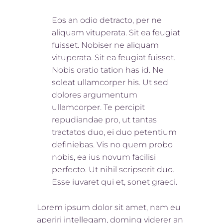
Eos an odio detracto, per ne
aliquam vituperata. Sit ea feugiat
fuisset. Nobis
er ne aliquam
vituperata. Sit ea feugiat fuisset.
Nobis oratio tation has id. Ne
soleat ullamcorper his. Ut sed
dolores argumentum
ullamcorper. Te percipit
repudiandae pro, ut tantas
tractatos duo, ei duo petentium
definiebas. Vis no quem probo
nobis, ea ius novum facilisi
perfecto. Ut nihil scripserit duo.
Esse iuvaret qui et, sonet graeci.
Lorem ipsum dolor sit amet, nam eu
aperiri intellegam, doming viderer an