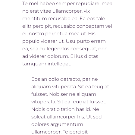
Te mel habeo semper repudiare, mea
no erat vitae ullamcorper, vix
mentitum recusabo ea. Ea eos tale
elitr percipit, recusabo conceptam vel
ei, nostro perpetua mea ut. His
populo viderer ut. Usu purto errem
ea, sea cu legendos consequat, nec
ad viderer dolorum. Ei ius dictas
tamquam intellegat.
Eos an odio detracto, per ne
aliquam vituperata. Sit ea feugiat
fuisset. Nobis
er ne aliquam
vituperata. Sit ea feugiat fuisset.
Nobis oratio tation has id. Ne
soleat ullamcorper his. Ut sed
dolores argumentum
ullamcorper. Te percipit